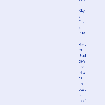
as
Sky
y
Oce
an
Villa
s.
Rivie
ra
Resi
den
ces
ofre
ce
un
pase
o
marí