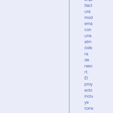
itect
ura
mod
erna
con
una
atm
ósfe
ra
de
reso
rt.
El
proy
ecto
inclu
ye
torre