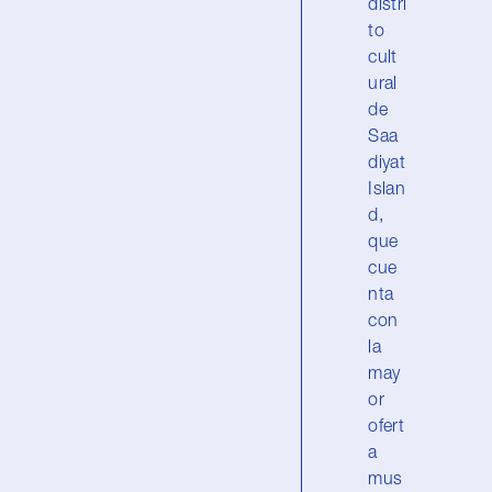
distri
to
cult
ural
de
Saa
diyat
Islan
d,
que
cue
nta
con
la
may
or
ofert
a
mus