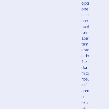
opci
one
s se
enc
uent
ran
apar
tam
ento
s de
1-3
dor
mito
rios,
así
com
o
excl
usiv