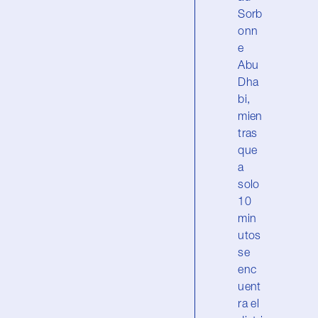
Sorb
onn
e
Abu
Dha
bi,
mien
tras
que
a
solo
10
min
utos
se
enc
uent
ra el