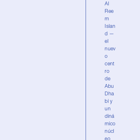
Al
Ree
m
Islan
d —
el
nuev
o
cent
ro
de
Abu
Dha
bi y
un
diná
mico
núcl
eo