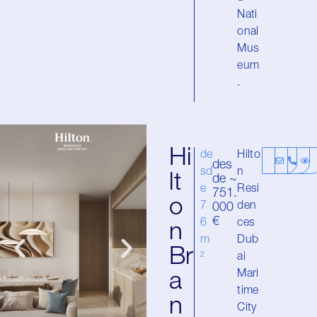
Nati
onal
Mus
eum
.
Hi
de
Hilto
des
sd
n
lt
de ~
e
Resi
751.
o
7
den
000
€
6
ces
n
m
Dub
Br
²
ai
Mari
a
time
n
City