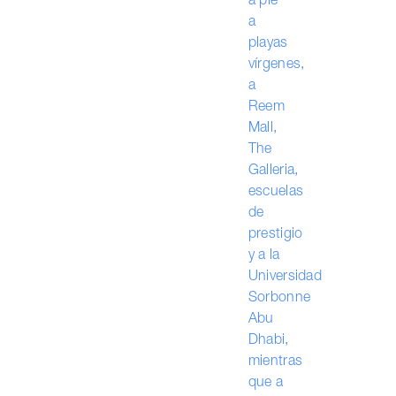
a pie
a
playas
vírgenes,
a
Reem
Mall,
The
Galleria,
escuelas
de
prestigio
y a la
Universidad
Sorbonne
Abu
Dhabi,
mientras
que a