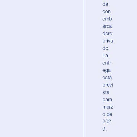
da
con
emb
arca
dero
priva
do.
La
entr
ega
está
previ
sta
para
marz
o de
202
9.