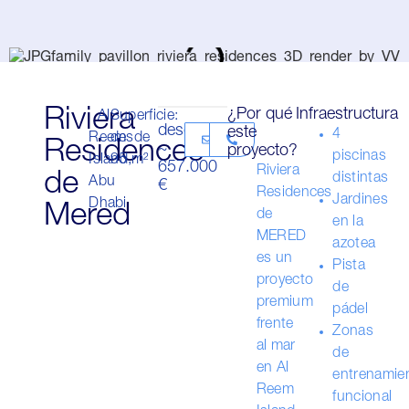
Riviera
¿Por qué
Infraestructura
Al
Superficie:
desde
este
4
Reem
desde
Residences
~
proyecto?
piscinas
Island,
95 m²
657.000
Riviera
de
distintas
Abu
€
Residences
Jardines
Dhabi
Mered
de
en la
MERED
azotea
es un
Pista
proyecto
de
premium
pádel
frente
Zonas
al mar
de
en Al
entrenamie
Reem
funcional