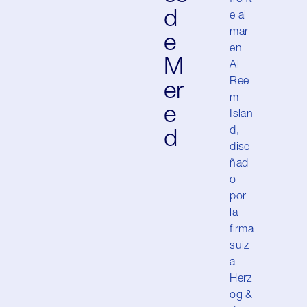
d
e al
mar
e
en
M
Al
Ree
er
m
e
Islan
d,
d
dise
ñad
o
por
la
firma
suiz
a
Herz
og &