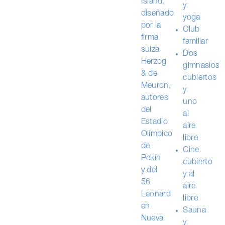
Island,
y
diseñado
yoga
por la
Club
firma
familiar
suiza
Dos
Herzog
gimnasios
& de
cubiertos
Meuron,
y
autores
uno
del
al
Estadio
aire
Olímpico
libre
de
Cine
Pekín
cubierto
y del
y al
56
aire
Leonard
libre
en
Sauna
Nueva
y