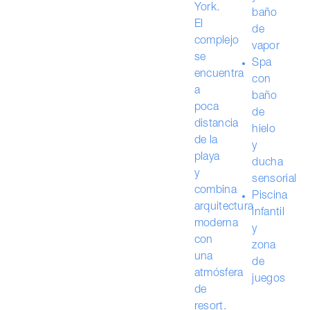
York.
baño
El
de
complejo
vapor
se
Spa
encuentra
con
a
baño
poca
de
distancia
hielo
de la
y
playa
ducha
y
sensorial
combina
Piscina
arquitectura
infantil
moderna
y
con
zona
una
de
atmósfera
juegos
de
resort.