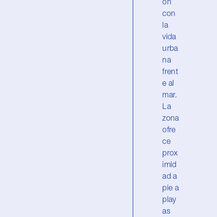
ón
con
la
vida
urba
na
frent
e al
mar.
La
zona
ofre
ce
prox
imid
ad a
pie a
play
as