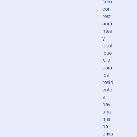
timo
con
rest
aura
ntes
y
bout
ique
s, y
para
los
resid
ente
s
hay
una
mari
na
priva