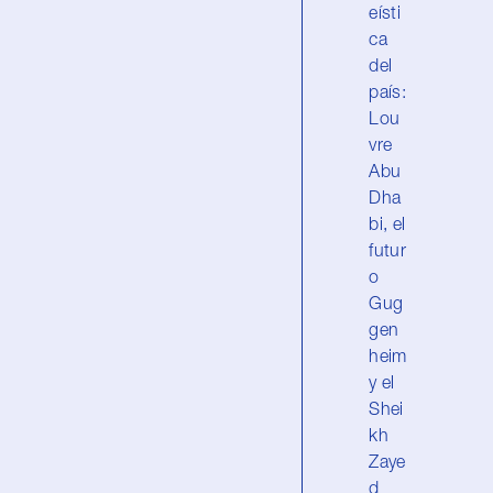
eísti
ca
del
país:
Lou
vre
Abu
Dha
bi, el
futur
o
Gug
gen
heim
y el
Shei
kh
Zaye
d