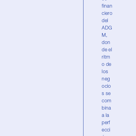
finan
ciero
del
ADG
M,
don
de el
ritm
o de
los
neg
ocio
s se
com
bina
a la
perf
ecci