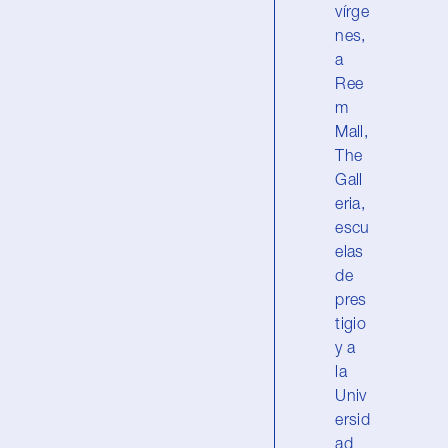
vírge
nes,
a
Ree
m
Mall,
The
Gall
eria,
escu
elas
de
pres
tigio
y a
la
Univ
ersid
ad