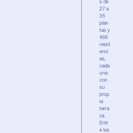
s de
27 a
35
plan
tas y
468
resid
enci
as,
cada
una
con
su
prop
ia
terra
za.
Entr
e las