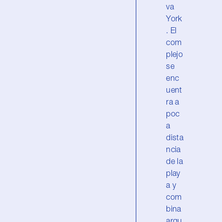
va
York
. El
com
plejo
se
enc
uent
ra a
poc
a
dista
ncia
de la
play
a y
com
bina
arqu