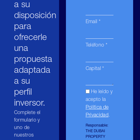
a su
disposición
Email *
para
ofrecerle
Teléfono *
una
propuesta
adaptada
Capital *
a su
perfil
He leído y
acepto la
inversor.
Política de
Complete el
Privacidad
.
formulario y
Responsable:
uno de
THE DUBAI
nuestros
PROPERTY