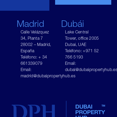
Madrid
Dubái
Calle Velázquez
Lake Central
34, Planta 7
Tower, office 2005
28002 – Madrid,
Dubai, UAE
España
Teléfono: +971 52
Teléfono: + 34
766 5193
661339079
Email:
Email:
dubai@dubaipropertyhub.e
madrid@dubaipropertyhub.es