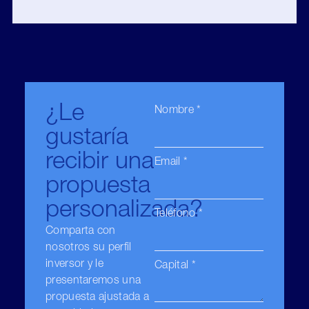
¿Le
Nombre *
gustaría
recibir una
Email *
propuesta
personalizada?
Teléfono *
Comparta con
nosotros su perfil
inversor y le
Capital *
presentaremos una
propuesta ajustada a