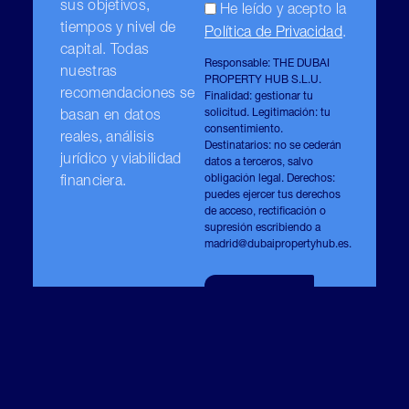
sus objetivos,
He leído y acepto la
tiempos y nivel de
Política de Privacidad
.
capital. Todas
Responsable: THE DUBAI
nuestras
PROPERTY HUB S.L.U.
recomendaciones se
Finalidad: gestionar tu
solicitud. Legitimación: tu
basan en datos
consentimiento.
reales, análisis
Destinatarios: no se cederán
jurídico y viabilidad
datos a terceros, salvo
obligación legal. Derechos:
financiera.
puedes ejercer tus derechos
de acceso, rectificación o
supresión escribiendo a
madrid@dubaipropertyhub.es
.
ENVIAR